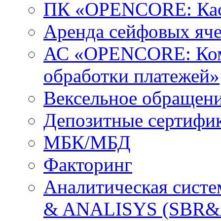
ПК «OPENCORE: Кас
Аренда сейфовых яч
АС «OPENCORE: Ком
обработки платежей»
Вексельное обращен
Депозитные сертифи
МБК/МБД
Факторинг
Аналитическая сис
& ANALISYS (SBR&