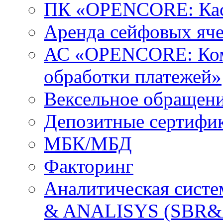
ПК «OPENCORE: Кас
Аренда сейфовых яч
АС «OPENCORE: Ком
обработки платежей»
Вексельное обращен
Депозитные сертифи
МБК/МБД
Факторинг
Аналитическая сис
& ANALISYS (SBR&