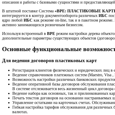
описания и работы с базовыми сущностями и предоставляющей
В штатной поставке Система
«BPE: ПЛАСТИКОВЫЕ КАРТ
интегрируется в контур документооборота различных
ИБС
пос
ядро любой
ИБС
как режиме on-line, так и в пакетном режиме
активно занимающихся розничным бизнесом.
Используя встроенный в
BPE
режим настройки дерева объекто
дополнительные параметры существующих объектов (договоров,
Основные функциональные возможнос
Для ведения договоров пластиковых карт
Регистрация клиентов физических и юридических лиц в е
Ведение справочников платежных систем (Maestro, Visa , Mas
Возможность настройки различных банковских продукто
Ведение оперативной базы договоров обслуживания плас
В системе отслеживается весь жизненный цикл договора о
Ведение набора как основных, так и прилинкованных карт
Печать текстов договоров на основании настраиваемых 
Управление остатками на карточных счетах. Обслуживан
Гибкая настройка тарифов обслуживания для различных 
валютах.