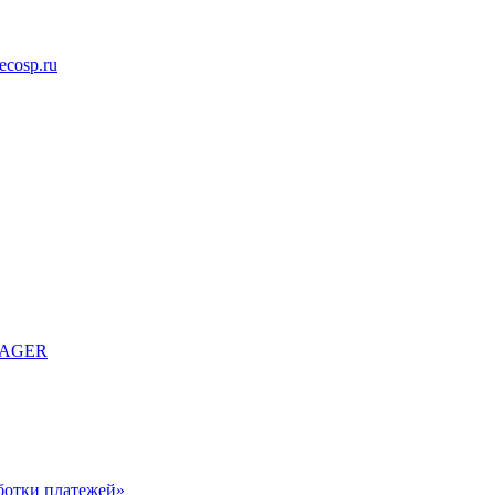
cosp.ru
ANAGER
отки платежей»