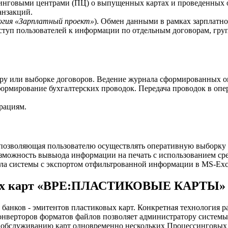
инговыми центрами (ПЦ) о выпущенных картах и проведенных 
анзакций.
огия «Зарплатный проект»
). Обмен данными в рамках зарплатно
ступ пользователей к информации по отдельным договорам, гру
ру или выборке договоров. Ведение журнала сформированных о
ормирование бухгалтерских проводок. Передача проводок в опе
рациям.
, позволяющая пользователю осуществлять оперативную выборк
можность вывыода информации на печать с использованием сре
ла системы с экспортом отфильтрованной информации в MS-Exc
ковых карт «BPE:ПЛАСТИКОВЫЕ КАРТЫ»
ов - эмитентов пластиковых карт. Конкретная технология раб
онверторов форматов файлов позволяет администратору систем
по обслуживанию карт одновременно нескольких Процессинговых