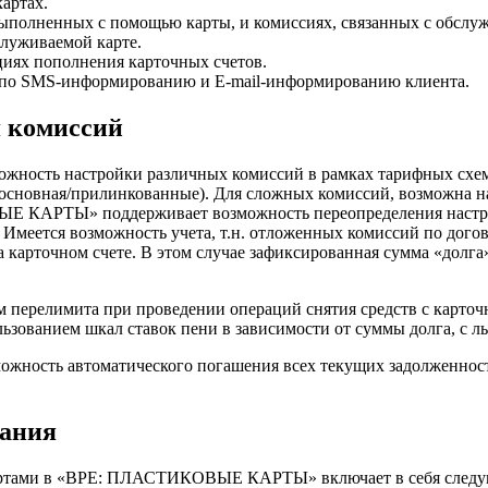
артах.
ыполненных с помощью карты, и комиссиях, связанных с обслу
луживаемой карте.
иях пополнения карточных счетов.
 по SMS-информированию и E-mail-информированию клиента.
я комиссий
ть настройки различных комиссий в рамках тарифных схем б
 (основная/прилинкованные). Для сложных комиссий, возможна н
 КАРТЫ» поддерживает возможность переопределения настроек
Имеется возможность учета, т.н. отложенных комиссий по дого
 карточном счете. В этом случае зафиксированная сумма «долга»
 перелимита при проведении операций снятия средств с карточ
ьзованием шкал ставок пени в зависимости от суммы долга, с 
жность автоматического погашения всех текущих задолженностей
вания
артами в «BPE: ПЛАСТИКОВЫЕ КАРТЫ» включает в себя следу