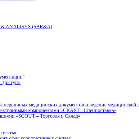
S & ANALISYS (SBR&A)
ументации"
- Доступ»
а первичных медицинских документов и ведение медицинской 
электронными компонентами «СКАУТ - Спецпоставка»
рациями «SCOUT – Торговля и Склад»
 системе
ронт-офис корпоративных систем)