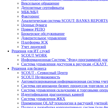
Вексельное обращение
Депозитные сертификаты
МБК/МБД
Факторинг
Аналитическая система SCOUT: BANKS REPORT
Ценные бумаги
Прямое РЕПО
Брокерское обслуживание
Доверительное управление
Платформа ЗСК
Учет лицензий
Решения для ИТ служб
SCOUT WORK
Информационная Система "Фонд программной док
Система управления доступом к ресурсам «СКАУТ 
Решения для бизнеса
SCOUT - Сервисный Центр
SCOUT Недвижимость
Автоматизированная информационная система учет
Система организации бизнес процессов торговли 
Система управления складскими и торговыми опе
Идентификация драгоценных камней
Система управления ЖКХ
Применение OLAP технологии в растущей учетной
Подход к разработке корпоративных систем (или ф