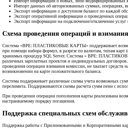
Импорт информации о новых, либо модифицированных к
Импорт данных об авторизованных суммах, операциях, в
Экспорт информации о доступном балансе по каждой обс
Экспорт оперативной информации о проведенных операц
Экспорт информации на подключение/отключение услуг
Схема проведения операций и взимани
Система «BPE: ПЛАСТИКОВЫЕ КАРТЫ» поддерживает возможнос
при помощи набора формул, в разрезе по валютам, типам карт
хранимых процедур SQL Server. Система « BPE: ПЛАСТИКОВЫЕ
различных зарплатных проектов и индивидуальных договоров. 
проведения операции взимания комиссии, не хватает средств на
возникновении на карте положительного баланса.
Система поддерживает различные схемы учета возможных сумм
перелимита. Поддерживаются схемы расчета сумм пени с испол
При проведении операции пополнения карты реализована возмо
настраиваемому порядку погашения.
Поддержка специальных схем обслужи
Поддержка работы с Прилинкованными и Корпоративными к