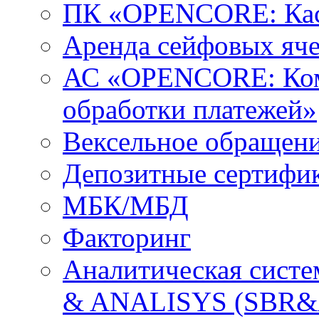
ПК «OPENCORE: Кас
Аренда сейфовых яч
АС «OPENCORE: Ком
обработки платежей»
Вексельное обращен
Депозитные сертифи
МБК/МБД
Факторинг
Аналитическая сис
& ANALISYS (SBR&